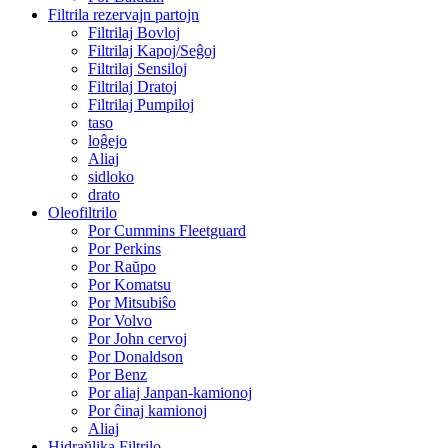
Filtrila rezervajn partojn
Filtrilaj Bovloj
Filtrilaj Kapoj/Seĝoj
Filtrilaj Sensiloj
Filtrilaj Dratoj
Filtrilaj Pumpiloj
taso
loĝejo
Aliaj
sidloko
drato
Oleofiltrilo
Por Cummins Fleetguard
Por Perkins
Por Raŭpo
Por Komatsu
Por Mitsubiŝo
Por Volvo
Por John cervoj
Por Donaldson
Por Benz
Por aliaj Janpan-kamionoj
Por ĉinaj kamionoj
Aliaj
Hidraŭlika Filtrilo