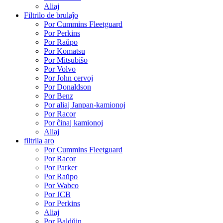
Aliaj
Filtrilo de brulaĵo
Por Cummins Fleetguard
Por Perkins
Por Raŭpo
Por Komatsu
Por Mitsubiŝo
Por Volvo
Por John cervoj
Por Donaldson
Por Benz
Por aliaj Janpan-kamionoj
Por Racor
Por ĉinaj kamionoj
Aliaj
filtrila aro
Por Cummins Fleetguard
Por Racor
Por Parker
Por Raŭpo
Por Wabco
Por JCB
Por Perkins
Aliaj
Por Baldŭin