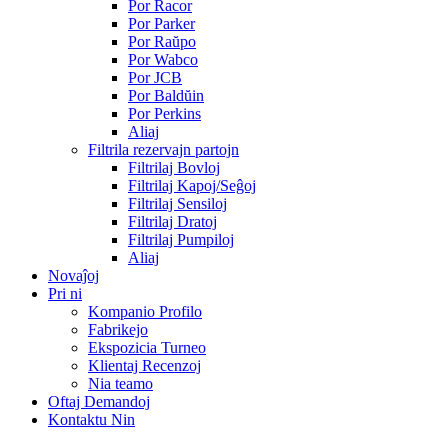
Por Racor
Por Parker
Por Raŭpo
Por Wabco
Por JCB
Por Baldŭin
Por Perkins
Aliaj
Filtrila rezervajn partojn
Filtrilaj Bovloj
Filtrilaj Kapoj/Seĝoj
Filtrilaj Sensiloj
Filtrilaj Dratoj
Filtrilaj Pumpiloj
Aliaj
Novaĵoj
Pri ni
Kompanio Profilo
Fabrikejo
Ekspozicia Turneo
Klientaj Recenzoj
Nia teamo
Oftaj Demandoj
Kontaktu Nin