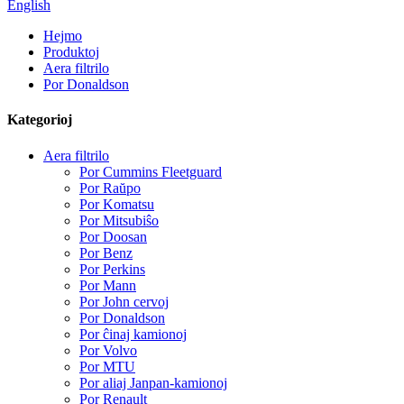
English
Hejmo
Produktoj
Aera filtrilo
Por Donaldson
Kategorioj
Aera filtrilo
Por Cummins Fleetguard
Por Raŭpo
Por Komatsu
Por Mitsubiŝo
Por Doosan
Por Benz
Por Perkins
Por Mann
Por John cervoj
Por Donaldson
Por ĉinaj kamionoj
Por Volvo
Por MTU
Por aliaj Janpan-kamionoj
Por Renault