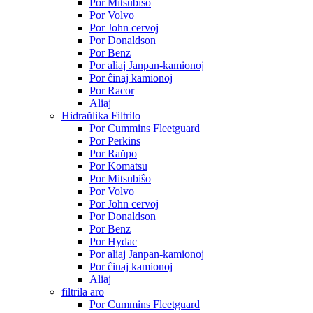
Por Mitsubiŝo
Por Volvo
Por John cervoj
Por Donaldson
Por Benz
Por aliaj Janpan-kamionoj
Por ĉinaj kamionoj
Por Racor
Aliaj
Hidraŭlika Filtrilo
Por Cummins Fleetguard
Por Perkins
Por Raŭpo
Por Komatsu
Por Mitsubiŝo
Por Volvo
Por John cervoj
Por Donaldson
Por Benz
Por Hydac
Por aliaj Janpan-kamionoj
Por ĉinaj kamionoj
Aliaj
filtrila aro
Por Cummins Fleetguard