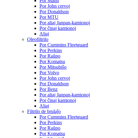
Por Mann
Por John cervoj
Por Donaldson
Por MTU
Por aliaj Janpan-kamionoj
Por ĉinaj kamionoj
Aliaj
Oleofiltrilo
Por Cummins Fleetguard
Por Perkins
Por Raŭpo
Por Komatsu
Por Mitsubiŝo
Por Volvo
Por John cervoj
Por Donaldson
Por Benz
Por aliaj Janpan-kamionoj
Por ĉinaj kamionoj
Aliaj
Filtrilo de brulaĵo
Por Cummins Fleetguard
Por Perkins
Por Raŭpo
Por Komatsu