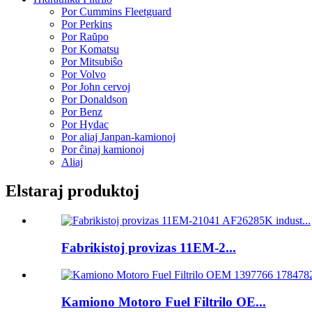
Por Cummins Fleetguard
Por Perkins
Por Raŭpo
Por Komatsu
Por Mitsubiŝo
Por Volvo
Por John cervoj
Por Donaldson
Por Benz
Por Hydac
Por aliaj Janpan-kamionoj
Por ĉinaj kamionoj
Aliaj
Elstaraj produktoj
Fabrikistoj provizas 11EM-2...
Kamiono Motoro Fuel Filtrilo OE...